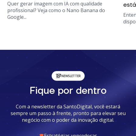
Quer gerar imagem com IA com qualidade
está
profissional? Veja como o Nano Banana do
Enten
Google...
dispo
NEWSLETTER
Fique por dentro
Com a newsletter da SantoDigital, você estará
sempre um passo à frente, pronto para elevar seu
negócio com o poder da inovação digital.
Estratégias vencedoras