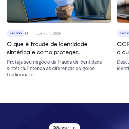
11
minutos
jul 1, 2026
SANTOID
SANTO
O que é fraude de identidade
OCR
sintética e como proteger...
o qu
Proteja seu negócio da fraude de identidade
Descu
sintética. Entenda as diferenças do golpe
ident
tradicional e...
NEWSLETTER