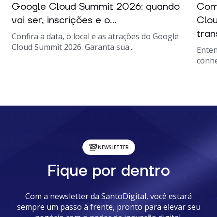
Google Cloud Summit 2026: quando
Como
vai ser, inscrições e o...
Clou
tran
Confira a data, o local e as atrações do Google
Cloud Summit 2026. Garanta sua...
Enten
conhe
NEWSLETTER
Fique por dentro
Com a newsletter da SantoDigital, você estará
sempre um passo à frente, pronto para elevar seu