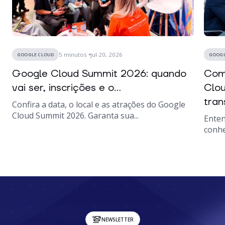
5
minutos
jul 20, 2026
GOOGLE CLOUD
GOOGL
Google Cloud Summit 2026: quando
Como
vai ser, inscrições e o...
Clou
tran
Confira a data, o local e as atrações do Google
Cloud Summit 2026. Garanta sua...
Enten
conhe
NEWSLETTER