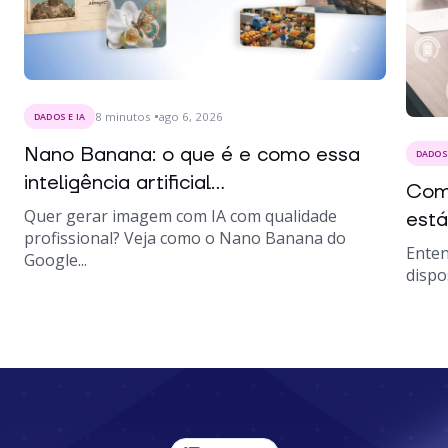
8
minutos
ago 6, 2026
DADOS E IA
Nano Banana: o que é e como essa
DADOS 
inteligência artificial...
Como
Quer gerar imagem com IA com qualidade
está
profissional? Veja como o Nano Banana do
Enten
Google...
dispo