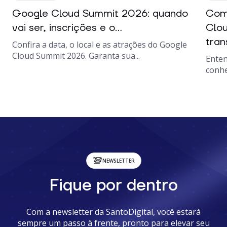
Google Cloud Summit 2026: quando
Como
vai ser, inscrições e o...
Clou
tran
Confira a data, o local e as atrações do Google
Cloud Summit 2026. Garanta sua...
Enten
conhe
NEWSLETTER
Fique por dentro
Com a newsletter da SantoDigital, você estará
sempre um passo à frente, pronto para elevar seu