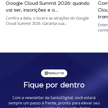
Google Cloud Summit 2026: quando
Como
vai ser, inscrições e o...
Clou
tran
Confira a data, o local e as atrações do Google
Cloud Summit 2026. Garanta sua...
Enten
conhe
NEWSLETTER
Fique por dentro
Com a newsletter da SantoDigital, você estará
sempre um passo à frente, pronto para elevar seu