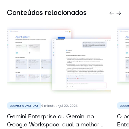
Conteúdos relacionados
9
minutos
jul 22, 2026
GOOGLE WORKSPACE
GOOGL
Gemini Enterprise ou Gemini no
O po
Google Workspace: qual a melhor...
Ente