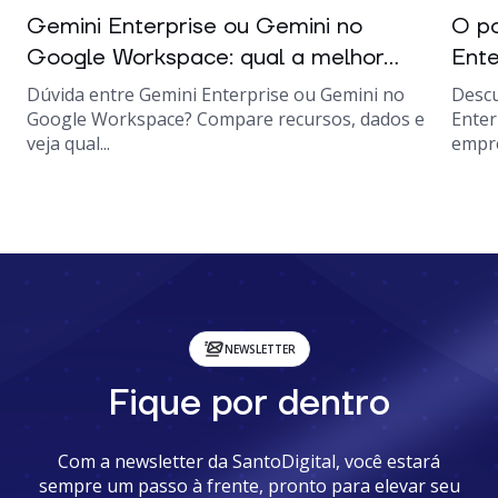
Gemini Enterprise ou Gemini no
O po
Google Workspace: qual a melhor...
Ente
Dúvida entre Gemini Enterprise ou Gemini no
Descu
Google Workspace? Compare recursos, dados e
Enter
veja qual...
empre
NEWSLETTER
Fique por dentro
Com a newsletter da SantoDigital, você estará
sempre um passo à frente, pronto para elevar seu