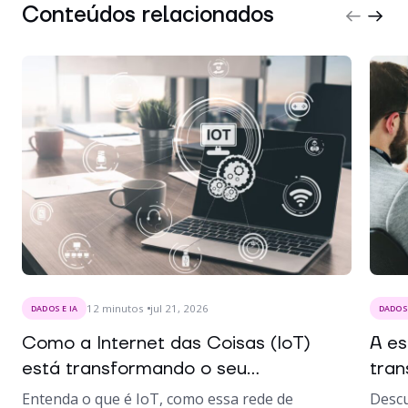
Conteúdos relacionados
12
minutos
jul 21, 2026
DADOS E IA
DADOS 
Como a Internet das Coisas (IoT)
A es
está transformando o seu...
tran
Entenda o que é IoT, como essa rede de
Descu