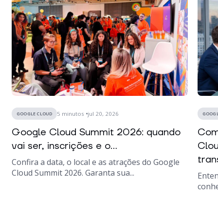
5
minutos
jul 20, 2026
GOOGLE CLOUD
GOOGL
Google Cloud Summit 2026: quando
Como
vai ser, inscrições e o...
Clou
tran
Confira a data, o local e as atrações do Google
Cloud Summit 2026. Garanta sua...
Enten
conhe