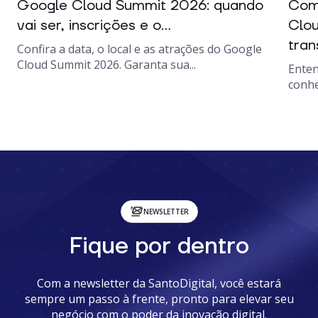
Google Cloud Summit 2026: quando
Como
vai ser, inscrições e o...
Clou
tran
Confira a data, o local e as atrações do Google
Cloud Summit 2026. Garanta sua...
Enten
conhe
NEWSLETTER
Fique por dentro
Com a newsletter da SantoDigital, você estará
sempre um passo à frente, pronto para elevar seu
negócio com o poder da inovação digital.