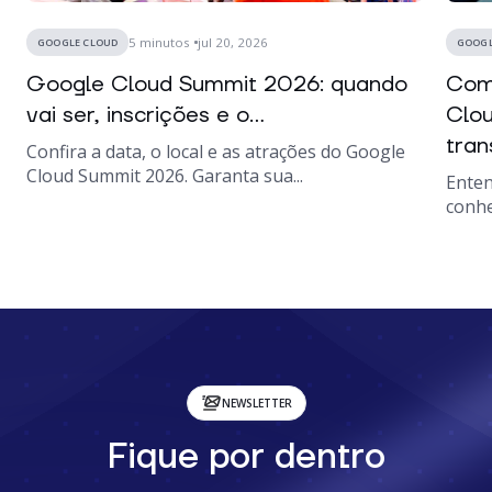
5
minutos
jul 20, 2026
GOOGLE CLOUD
GOOGL
Google Cloud Summit 2026: quando
Como
vai ser, inscrições e o...
Clou
tran
Confira a data, o local e as atrações do Google
Cloud Summit 2026. Garanta sua...
Enten
conhe
NEWSLETTER
Fique por dentro