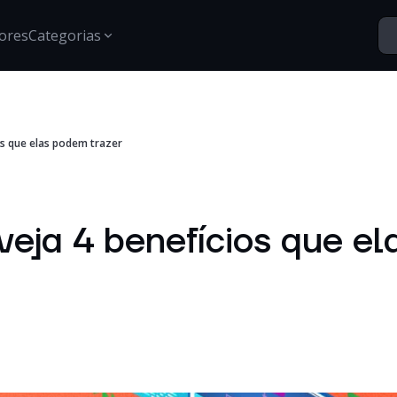
ores
Categorias
Segurança
os que elas podem trazer
Santo Vídeos
Estratégias para proteção de dados, gestão de acessos e
Explore o universo digital atr
segurança digital.
Tech Insights
Conteúdos, tendências e novidades sobre tecnologia,
veja 4 benefícios que e
inovação e transformação digital no mercado
corporativo.
Certificações
Informações e treinamentos sobre certificações Google e
desenvolvimento técnico.