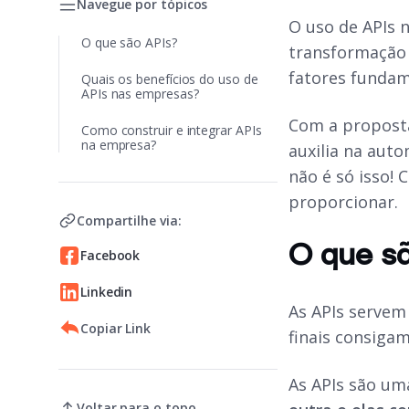
Navegue por tópicos
O uso de APIs 
O que são APIs?
transformação 
fatores fundam
Quais os benefícios do uso de
APIs nas empresas?
Com a proposta
Como construir e integrar APIs
na empresa?
auxilia na aut
não é só isso! 
proporcionar.
Compartilhe via:
O que s
Facebook
Linkedin
As APIs servem
Copiar Link
finais consigam
As APIs são um
Voltar para o topo