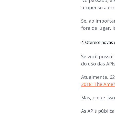
No passado, a s
propenso a err
Se, ao importa
fora de lugar, 
4. Oferece novas 
Se você possui
do uso das API
Atualmente,
62
2018: The Amer
Mas, o que iss
As APIs pública