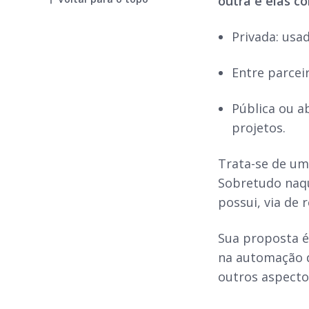
outra e elas c
Privada: usa
Entre parcei
Pública ou a
projetos.
Trata-se de um
Sobretudo naqu
possui, via de
Sua proposta é 
na automação d
outros aspecto