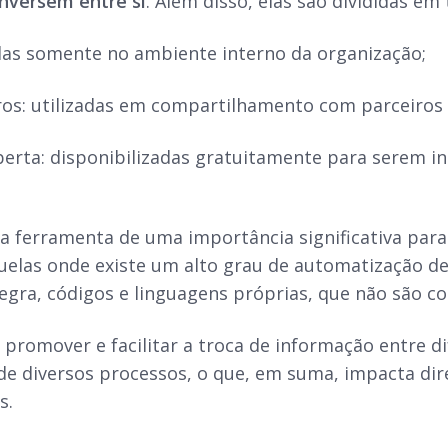
onversem entre si
. Além disso, elas são divididas em 
das somente no ambiente interno da organização;
ros: utilizadas em compartilhamento com parceiros 
berta: disponibilizadas gratuitamente para serem i
a ferramenta de uma importância significativa para
elas onde existe um alto grau de automatização de t
 regra, códigos e linguagens próprias, que não são 
promover e facilitar a troca de informação entre di
e diversos processos, o que, em suma, impacta dir
s.