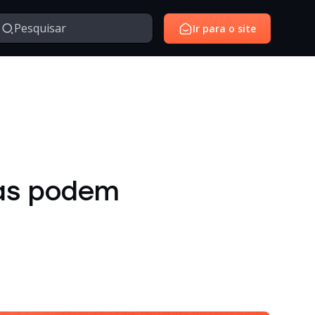
Ir para o site
Managed Services
Serviços gerenciados para monitoramento e suporte de
avés da nossa série de vídeos e webinars exclusivo.
ambientes de tecnologia.
SantoiD
Identidade digital, autenticação e gestão de acessos em
las podem
ambientes corporativos.
Outros
Temas diversos relacionados à tecnologia, inovação,
negócios e conteúdos institucionais.