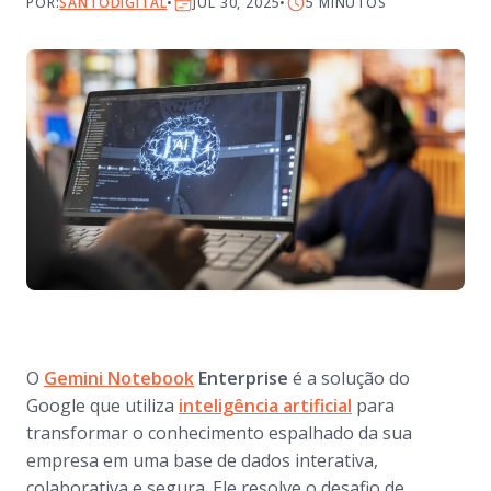
POR:
SANTODIGITAL
JUL 30, 2025
5
MINUTOS
O
Gemini Notebook
Enterprise
é a solução do
Google que utiliza
inteligência artificial
para
transformar o conhecimento espalhado da sua
empresa em uma base de dados interativa,
colaborativa e segura. Ele resolve o desafio de