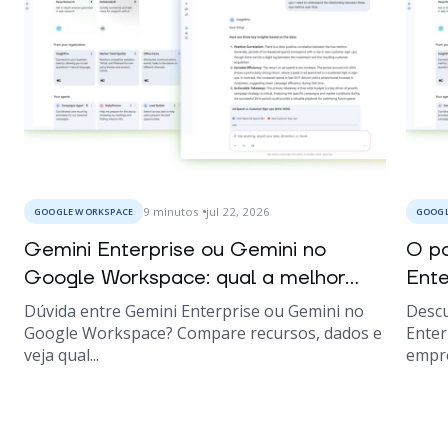
9
minutos
jul 22, 2026
GOOGLE WORKSPACE
GOOGL
Gemini Enterprise ou Gemini no
O po
Google Workspace: qual a melhor...
Ente
Dúvida entre Gemini Enterprise ou Gemini no
Descu
Google Workspace? Compare recursos, dados e
Enter
veja qual...
empre