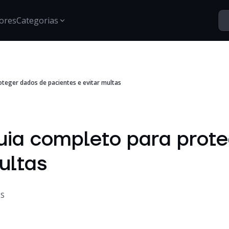
ores
Categorias
Segurança
teger dados de pacientes e evitar multas
Santo Vídeos
Estratégias para proteção de dados, gestão de acessos e
Explore o universo digital atr
segurança digital.
Tech Insights
Conteúdos, tendências e novidades sobre tecnologia,
uia completo para prot
inovação e transformação digital no mercado
corporativo.
ultas
Certificações
Informações e treinamentos sobre certificações Google e
desenvolvimento técnico.
S