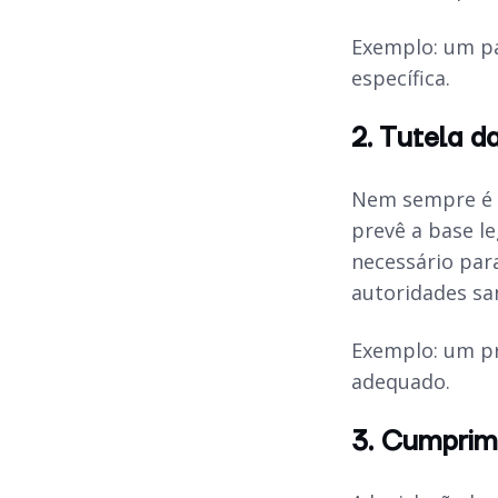
Exemplo: um pa
específica.
2. Tutela d
Nem sempre é p
prevê a base l
necessário par
autoridades san
Exemplo: um pr
adequado.
3. Cumprime