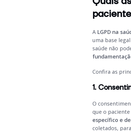
Quais as
pacient
A
LGPD na saú
uma base legal 
saúde não pode
fundamentação 
Confira as prin
1. Consenti
O consentiment
que o paciente
específico e d
coletados, par