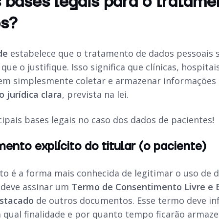
 bases legais para o tratame
es?
de
estabelece que o tratamento de dados pessoais s
que o justifique. Isso significa que clínicas, hospit
m simplesmente coletar e armazenar informações se
jurídica clara
, prevista na lei.
cipais bases legais no caso dos dados de pacientes!
mento explícito do titular (o paciente)
o é a forma mais conhecida de legitimar o uso de da
 deve assinar um
Termo de Consentimento Livre e E
estacado
de outros documentos. Esse termo deve in
a qual finalidade e por quanto tempo ficarão armaz