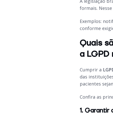
A legislação br
formais. Nesse
Exemplos: noti
conforme exigi
Quais sã
a LGPD 
Cumprir a
LGP
das instituiçõe
pacientes seja
Confira as prin
1. Garantir