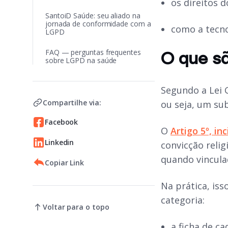
os direitos d
SantoiD Saúde: seu aliado na
jornada de conformidade com a
como a tecno
LGPD
FAQ — perguntas frequentes
O que s
sobre LGPD na saúde
Segundo a Lei 
Compartilhe via:
ou seja, um su
Facebook
O
Artigo 5º, in
Linkedin
convicção relig
quando vincula
Copiar Link
Na prática, is
categoria:
Voltar para o topo
a ficha de c