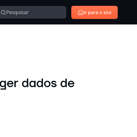
Ir para o site
Managed Services
Serviços gerenciados para monitoramento e suporte de
avés da nossa série de vídeos e webinars exclusivo.
ambientes de tecnologia.
SantoiD
Identidade digital, autenticação e gestão de acessos em
eger dados de
ambientes corporativos.
Outros
Temas diversos relacionados à tecnologia, inovação,
negócios e conteúdos institucionais.