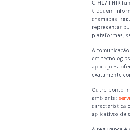
O
HL7 FHIR
fun
troquem inform
chamadas
“rec
representar qua
plataformas, s
A comunicação 
em tecnologia
aplicações dif
exatamente com
Outro ponto i
ambiente:
serv
característica
aplicativos de 
A
segurança
é 