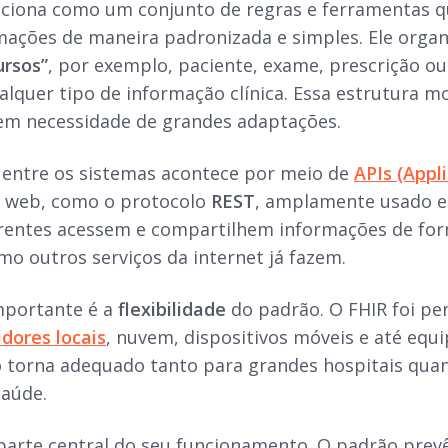
ciona como um conjunto de regras e ferramentas 
ações de maneira padronizada e simples. Ele orga
ursos”
, por exemplo, paciente, exame, prescrição 
lquer tipo de informação clínica. Essa estrutura mod
em necessidade de grandes adaptações.
entre os sistemas acontece por meio de
APIs (Appl
s web, como o protocolo
REST
, amplamente usado e
erentes acessem e compartilhem informações de for
o outros serviços da internet já fazem.
mportante é a
flexibilidade
do padrão. O FHIR foi pe
idores locais
, nuvem, dispositivos móveis e até eq
 o torna adequado tanto para grandes hospitais qu
saúde.
parte central do seu funcionamento. O padrão prevê