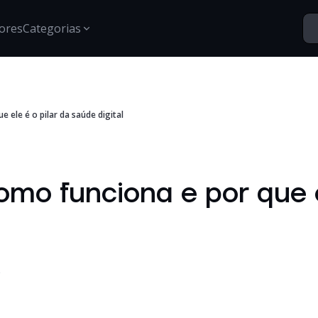
ores
Categorias
Segurança
e ele é o pilar da saúde digital
Santo Vídeos
Estratégias para proteção de dados, gestão de acessos e
Explore o universo digital atr
segurança digital.
Tech Insights
Conteúdos, tendências e novidades sobre tecnologia,
omo funciona e por que e
inovação e transformação digital no mercado
corporativo.
Certificações
Informações e treinamentos sobre certificações Google e
desenvolvimento técnico.
S