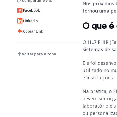
Compartilhe via:
Nos próximos t
tornou uma peç
Facebook
Linkedin
O que é 
Copiar Link
O
HL7 FHIR
(Fa
sistemas de sa
Voltar para o topo
Ele foi desenv
utilizado no m
e instituições.
Na prática, o 
devem ser orga
laboratório e 
ou personaliza