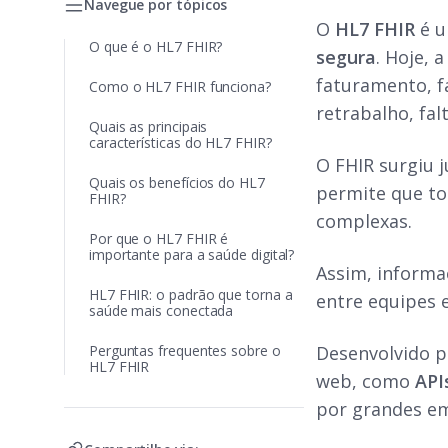
Navegue por tópicos
O
HL7 FHIR
é u
O que é o HL7 FHIR?
segura
. Hoje, 
faturamento, f
Como o HL7 FHIR funciona?
retrabalho, fal
Quais as principais
características do HL7 FHIR?
O FHIR surgiu 
Quais os benefícios do HL7
permite que to
FHIR?
complexas.
Por que o HL7 FHIR é
importante para a saúde digital?
Assim, informa
HL7 FHIR: o padrão que torna a
entre equipes 
saúde mais conectada
Perguntas frequentes sobre o
Desenvolvido p
HL7 FHIR
web, como
API
por grandes em