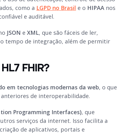
dados, como a
LGPD
no Brasil
e o
HIPAA
nos
nfiável e auditável.
omo
JSON
e
XML
, que são fáceis de ler,
e o tempo de integração, além de permitir
o HL7 FHIR?
ado em tecnologias modernas da web
, o que
nteriores de interoperabilidade.
ation Programming Interfaces)
, que
s serviços da internet. Isso facilita a
criação de aplicativos, portais e