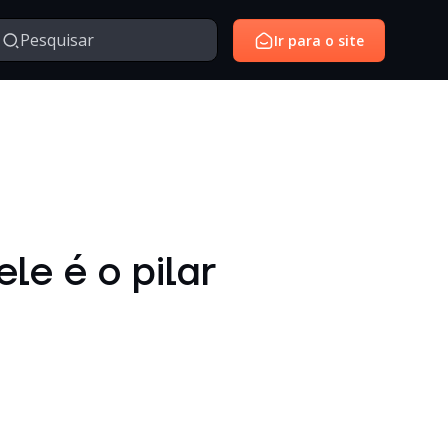
Ir para o site
Managed Services
Serviços gerenciados para monitoramento e suporte de
avés da nossa série de vídeos e webinars exclusivo.
ambientes de tecnologia.
SantoiD
Identidade digital, autenticação e gestão de acessos em
le é o pilar
ambientes corporativos.
Outros
Temas diversos relacionados à tecnologia, inovação,
negócios e conteúdos institucionais.