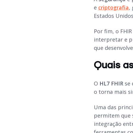
e
criptografia
,
Estados Unidos.
Por fim, o FHIR
interpretar e 
que desenvolve
Quais as
O
HL7 FHIR
se 
o torna mais s
Uma das princi
permitem que s
integração entr
ferramentas co