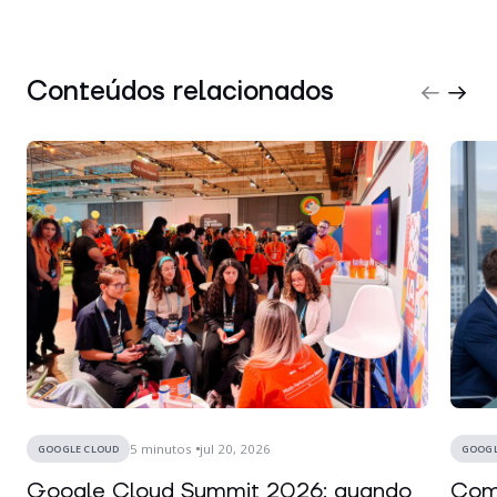
Conteúdos relacionados
5
minutos
jul 20, 2026
GOOGLE CLOUD
GOOGL
Google Cloud Summit 2026: quando
Como