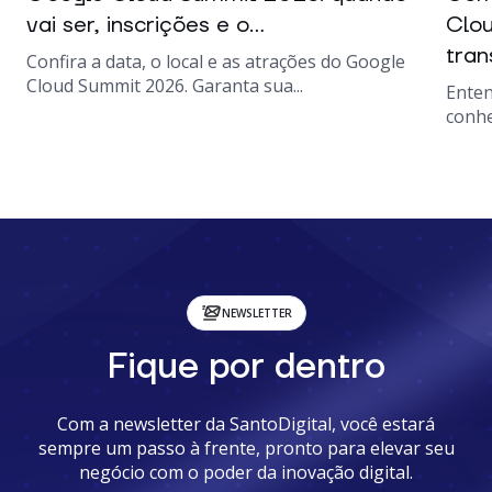
vai ser, inscrições e o...
Clou
tran
Confira a data, o local e as atrações do Google
Cloud Summit 2026. Garanta sua...
Enten
conhe
NEWSLETTER
Fique por dentro
Com a newsletter da SantoDigital, você estará
sempre um passo à frente, pronto para elevar seu
negócio com o poder da inovação digital.