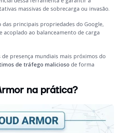
ncial dessa ferramenta é garantir a
tativas massivas de sobrecarga ou invasão.
o das principais propriedades do Google,
te acoplado ao balanceamento de carga
s de presença mundiais mais próximos do
ítimos de tráfego malicioso
de forma
rmor na prática?