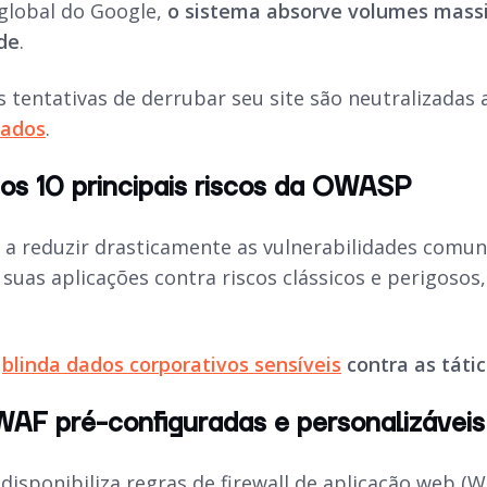
 global do Google,
o sistema absorve volumes massi
de
.
 tentativas de derrubar seu site são neutralizadas
dados
.
os 10 principais riscos da OWASP
 a reduzir drasticamente as vulnerabilidades comuns
uas aplicações contra riscos clássicos e perigosos,
.
ê
blinda dados corporativos sensíveis
contra as táti
WAF pré-configuradas e personalizáveis
disponibiliza regras de firewall de aplicação web (