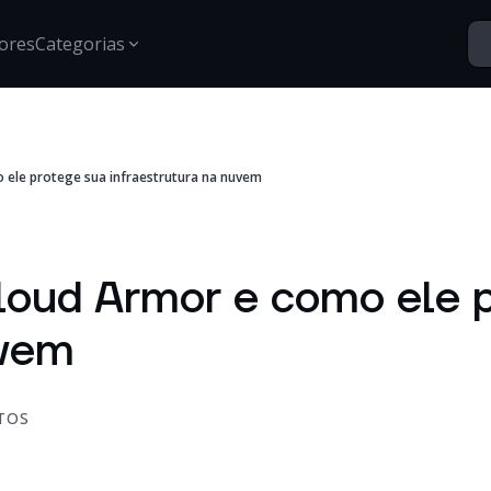
ores
Categorias
Segurança
 ele protege sua infraestrutura na nuvem
Santo Vídeos
Estratégias para proteção de dados, gestão de acessos e
Explore o universo digital atr
segurança digital.
Tech Insights
Conteúdos, tendências e novidades sobre tecnologia,
loud Armor e como ele 
inovação e transformação digital no mercado
corporativo.
uvem
Certificações
Informações e treinamentos sobre certificações Google e
desenvolvimento técnico.
TOS