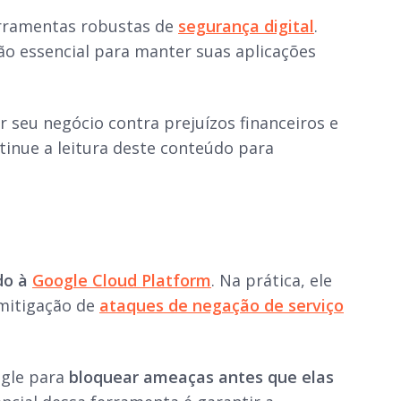
ferramentas robustas de
segurança digital
.
o essencial para manter suas aplicações
r seu negócio contra prejuízos financeiros e
inue a leitura deste conteúdo para
do à
Google Cloud Platform
. Na prática, ele
 mitigação de
ataques de negação de serviço
ogle para
bloquear ameaças antes que elas