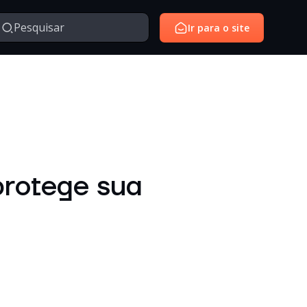
Ir para o site
Managed Services
Serviços gerenciados para monitoramento e suporte de
avés da nossa série de vídeos e webinars exclusivo.
ambientes de tecnologia.
SantoiD
Identidade digital, autenticação e gestão de acessos em
protege sua
ambientes corporativos.
Outros
Temas diversos relacionados à tecnologia, inovação,
negócios e conteúdos institucionais.