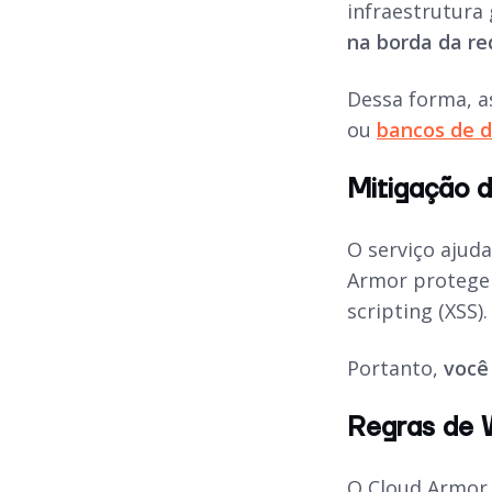
infraestrutura
na borda da re
Dessa forma, as
ou
bancos de 
Mitigação d
O serviço ajuda
Armor protege s
scripting (XSS)
Portanto,
voc
Regras de 
O Cloud Armor 