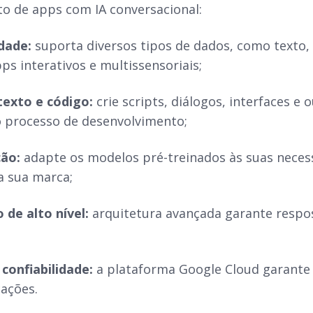
to de
apps
com IA conversacional:
dade:
suporta diversos tipos de dados, como texto,
ps interativos e multissensoriais;
texto e código:
crie
scripts
, diálogos, interfaces e
 processo de desenvolvimento;
ção:
adapte os modelos pré-treinados às suas necess
a sua marca;
de alto nível:
arquitetura avançada garante respo
confiabilidade:
a plataforma Google Cloud garante 
cações.