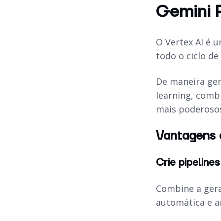
Gemini P
O Vertex AI é 
todo o ciclo d
De maneira ger
learning
, comb
mais poderoso
Vantagens d
Crie pipeline
Combine a gera
automática e a