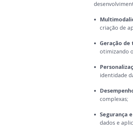
desenvolvimen
Multimodali
criação de ap
Geração de 
otimizando o
Personaliza
identidade d
Desempenho 
complexas;
Segurança e 
dados e apli