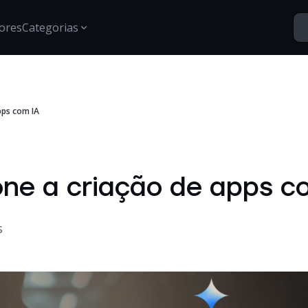
ores
Categorias
Segurança
pps com IA
Santo Vídeos
Estratégias para proteção de dados, gestão de acessos e
Explore o universo digital atr
segurança digital.
Tech Insights
Conteúdos, tendências e novidades sobre tecnologia,
one a criação de apps c
inovação e transformação digital no mercado
corporativo.
Certificações
Informações e treinamentos sobre certificações Google e
S
desenvolvimento técnico.