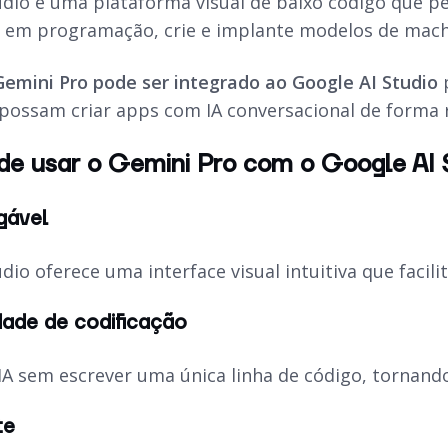
udio é uma plataforma visual de baixo código que
 em programação, crie e implante modelos de
machi
Gemini Pro pode ser integrado ao Google AI Studio
p
 possam criar
apps
com IA conversacional de forma r
de usar o Gemini Pro com o Google AI 
gável
dio oferece uma interface visual intuitiva que facil
ade de codificação
A sem escrever uma única linha de código, tornando 
te