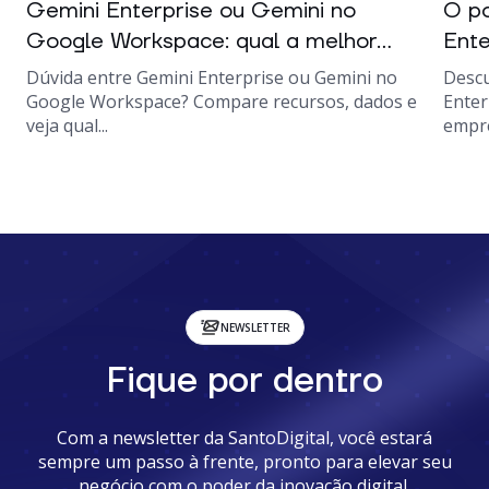
Gemini Enterprise ou Gemini no
O po
Google Workspace: qual a melhor...
Ente
Dúvida entre Gemini Enterprise ou Gemini no
Descu
Google Workspace? Compare recursos, dados e
Enter
veja qual...
empre
NEWSLETTER
Fique por dentro
Com a newsletter da SantoDigital, você estará
sempre um passo à frente, pronto para elevar seu
negócio com o poder da inovação digital.