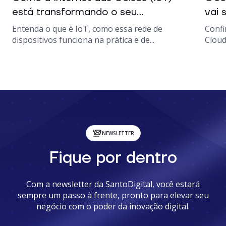
está transformando o seu...
vai s
Entenda o que é IoT, como essa rede de
Confi
dispositivos funciona na prática e de...
Cloud
NEWSLETTER
Fique por dentro
Com a newsletter da SantoDigital, você estará
sempre um passo à frente, pronto para elevar seu
negócio com o poder da inovação digital.