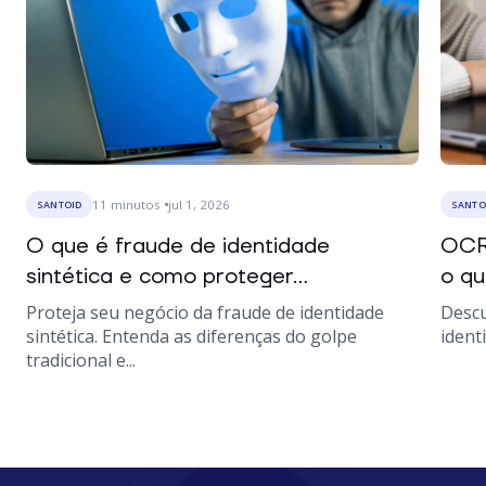
11
minutos
jul 1, 2026
SANTOID
SANTO
O que é fraude de identidade
OCR
sintética e como proteger...
o qu
Proteja seu negócio da fraude de identidade
Descu
sintética. Entenda as diferenças do golpe
ident
tradicional e...