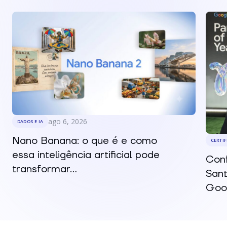
ago 6, 2026
DADOS E IA
Nano Banana: o que é e como
CERTI
essa inteligência artificial pode
Conf
transformar...
Sant
Goog