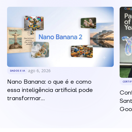
ago 6, 2026
DADOS E IA
Nano Banana: o que é e como
CERTI
essa inteligência artificial pode
Conf
transformar...
Sant
Goog