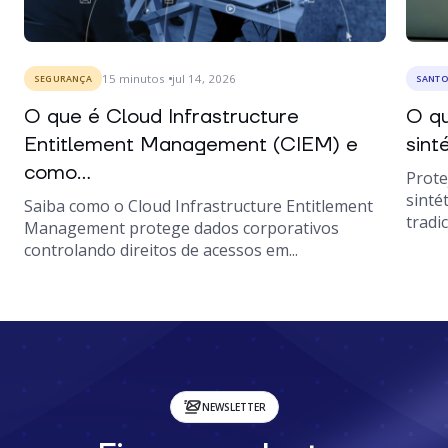
15
minutos
jul 14, 2026
SEGURANÇA
SANTO
O que é Cloud Infrastructure
O qu
Entitlement Management (CIEM) e
sint
como...
Prote
sinté
Saiba como o Cloud Infrastructure Entitlement
tradic
Management protege dados corporativos
controlando direitos de acessos em...
NEWSLETTER