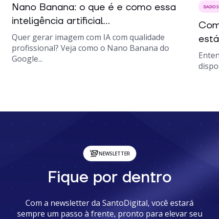
Nano Banana: o que é e como essa
DADOS 
inteligência artificial...
Como
Quer gerar imagem com IA com qualidade
está
profissional? Veja como o Nano Banana do
Enten
Google...
dispo
NEWSLETTER
Fique por dentro
Com a newsletter da SantoDigital, você estará
sempre um passo à frente, pronto para elevar seu