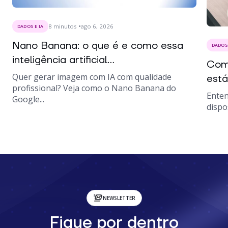
8
minutos
ago 6, 2026
DADOS E IA
Nano Banana: o que é e como essa
DADOS 
inteligência artificial...
Como
Quer gerar imagem com IA com qualidade
está
profissional? Veja como o Nano Banana do
Enten
Google...
dispo
NEWSLETTER
Fique por dentro