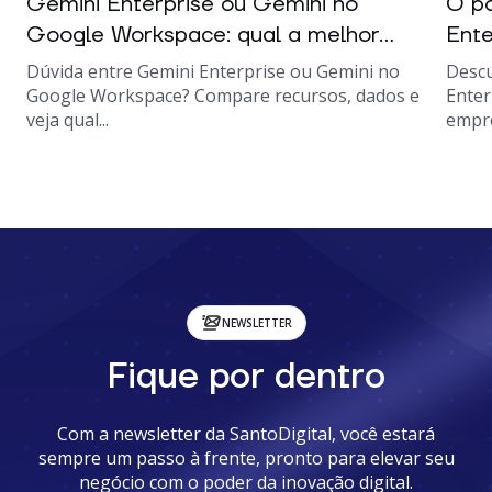
Gemini Enterprise ou Gemini no
O po
Google Workspace: qual a melhor...
Ente
Dúvida entre Gemini Enterprise ou Gemini no
Descu
Google Workspace? Compare recursos, dados e
Enter
veja qual...
empre
NEWSLETTER
Fique por dentro
Com a newsletter da SantoDigital, você estará
sempre um passo à frente, pronto para elevar seu
negócio com o poder da inovação digital.