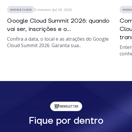
5
minutos
jul 20, 2026
GOOGLE CLOUD
GOOGL
Google Cloud Summit 2026: quando
Como
vai ser, inscrições e o...
Clou
tran
Confira a data, o local e as atrações do Google
Cloud Summit 2026. Garanta sua...
Enten
conhe
NEWSLETTER
Fique por dentro