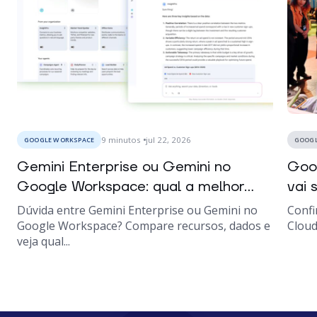
9
minutos
jul 22, 2026
GOOGLE WORKSPACE
GOOGL
Gemini Enterprise ou Gemini no
Goo
Google Workspace: qual a melhor...
vai s
Dúvida entre Gemini Enterprise ou Gemini no
Confi
Google Workspace? Compare recursos, dados e
Cloud
veja qual...