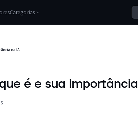
ores
Categorias
Segurança
tância na IA
Santo Vídeos
Estratégias para proteção de dados, gestão de acessos e
Explore o universo digital atr
segurança digital.
Tech Insights
Conteúdos, tendências e novidades sobre tecnologia,
 que é e sua importância
inovação e transformação digital no mercado
corporativo.
Certificações
Informações e treinamentos sobre certificações Google e
OS
desenvolvimento técnico.