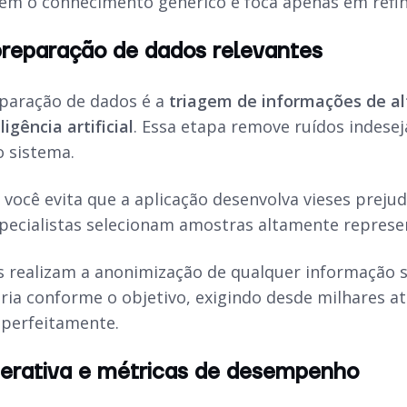
ém o conhecimento genérico e foca apenas em refin
preparação de dados relevantes
eparação de dados é a
triagem de informações de alt
igência artificial
. Essa etapa remove ruídos indese
o sistema.
você evita que a aplicação desenvolva vieses prejud
specialistas selecionam amostras altamente represe
es realizam a anonimização de qualquer informação s
aria conforme o objetivo, exigindo desde milhares
 perfeitamente.
terativa e métricas de desempenho