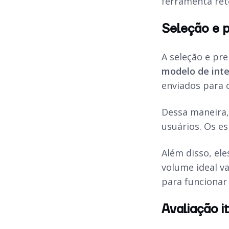
ferramenta ret
Seleção e 
A seleção e pr
modelo de intel
enviados para 
Dessa maneira, 
usuários. Os e
Além disso, el
volume ideal v
para funcionar
Avaliação i