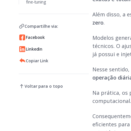
fine-tuning
Além disso, a 
zero
.
Compartilhe via:
Modelos genera
Facebook
técnicos. O aj
Linkedin
já possui e in
Copiar Link
Nesse sentido,
operação diári
Voltar para o topo
Na prática, os
computacional.
Consequenteme
eficientes par