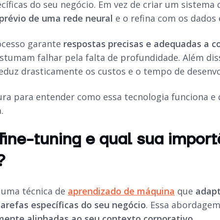
íficas do seu negócio. Em vez de criar um sistema
prévio de uma rede neural
e o refina com os dados 
ocesso garante
respostas precisas e adequadas a c
ostumam falhar pela falta de profundidade. Além dis
 reduz drasticamente os custos e o tempo de desenvo
ura para entender como essa tecnologia funciona e d
.
fine-tuning e qual sua import
?
é uma técnica de
aprendizado de máquina
que
adapt
tarefas específicas do seu negócio
. Essa abordage
mente alinhadas ao seu contexto corporativo
.