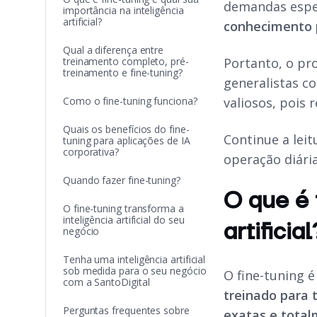
demandas espec
importância na inteligência
artificial?
conhecimento 
Qual a diferença entre
treinamento completo, pré-
Portanto, o pr
treinamento e fine-tuning?
generalistas c
Como o fine-tuning funciona?
valiosos, pois
Quais os benefícios do fine-
Continue a leit
tuning para aplicações de IA
corporativa?
operação diária
Quando fazer fine-tuning?
O que é 
O fine-tuning transforma a
inteligência artificial do seu
artificial
negócio
Tenha uma inteligência artificial
sob medida para o seu negócio
O fine-tuning 
com a SantoDigital
treinado para 
Perguntas frequentes sobre
exatas e total