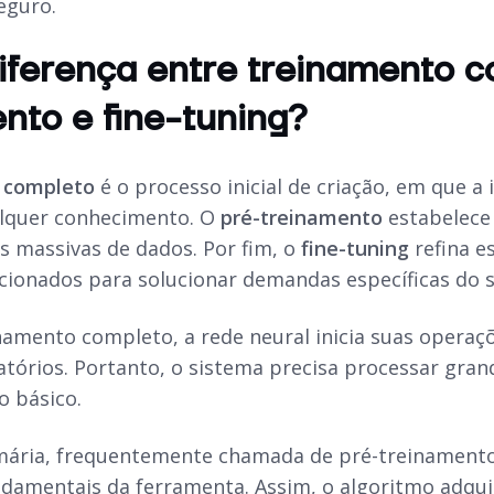
eguro.
iferença entre treinamento c
nto e fine-tuning?
 completo
é o processo inicial de criação, em que a 
alquer conhecimento. O
pré-treinamento
estabelece 
es massivas de dados. Por fim, o
fine-tuning
refina e
cionados para solucionar demandas específicas do s
namento completo, a rede neural inicia suas oper
atórios. Portanto, o sistema precisa processar gra
o básico.
mária, frequentemente chamada de pré-treinamento p
ndamentais da ferramenta. Assim, o algoritmo adqu