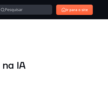
Ir para o site
Managed Services
Serviços gerenciados para monitoramento e suporte de
avés da nossa série de vídeos e webinars exclusivo.
ambientes de tecnologia.
SantoiD
Identidade digital, autenticação e gestão de acessos em
 na IA
ambientes corporativos.
Outros
Temas diversos relacionados à tecnologia, inovação,
negócios e conteúdos institucionais.