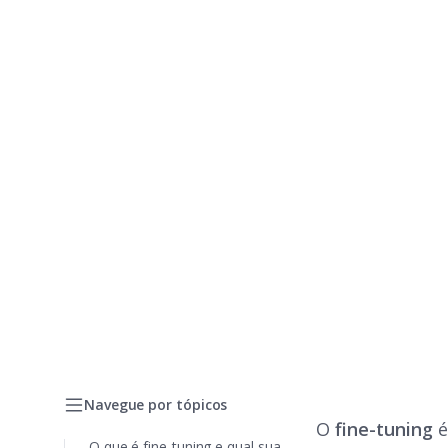
Navegue por tópicos
O
fine-tuning
é
O que é fine-tuning e qual sua