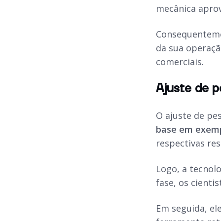
mecânica aprov
Consequentemen
da sua operaçã
comerciais.
Ajuste de p
O ajuste de pe
base em exemp
respectivas re
Logo, a tecnol
fase, os cient
Em seguida, el