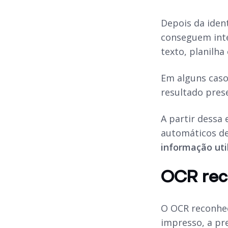
Depois da iden
conseguem inte
texto, planilha
Em alguns caso
resultado pres
A partir dessa
automáticos de 
informação uti
OCR rec
O OCR reconh
impresso, a pr