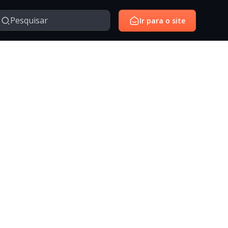
Ir para o site
Managed Services
Serviços gerenciados para monitoramento e suporte de
avés da nossa série de vídeos e webinars exclusivo.
ambientes de tecnologia.
SantoiD
Identidade digital, autenticação e gestão de acessos em
ambientes corporativos.
Outros
Temas diversos relacionados à tecnologia, inovação,
negócios e conteúdos institucionais.