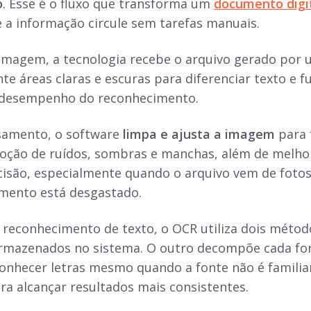
o
. Esse é o fluxo que transforma um
documento digi
 a informação circule sem tarefas manuais.
imagem, a tecnologia recebe o arquivo gerado por u
 áreas claras e escuras para diferenciar texto e fu
 desempenho do reconhecimento.
samento, o software
limpa e ajusta a imagem
para f
moção de ruídos, sombras e manchas, além de melhori
isão, especialmente quando o arquivo vem de foto
mento está desgastado.
 reconhecimento de texto, o OCR utiliza dois métod
rmazenados no sistema. O outro decompõe cada f
onhecer letras mesmo quando a fonte não é familia
a alcançar resultados mais consistentes.