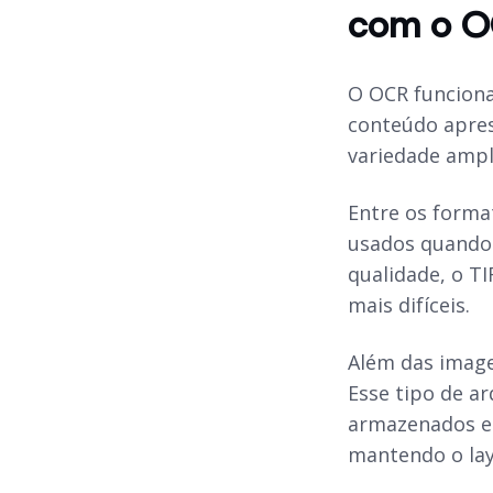
com o 
O OCR funcion
conteúdo aprese
variedade ampla
Entre os form
usados quando 
qualidade, o T
mais difíceis.
Além das imag
Esse tipo de a
armazenados em
mantendo o lay