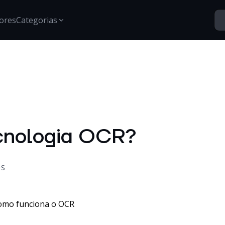
ores
Categorias
Segurança
Santo Vídeos
Estratégias para proteção de dados, gestão de acessos e
Explore o universo digital atr
segurança digital.
Tech Insights
Conteúdos, tendências e novidades sobre tecnologia,
cnologia OCR?
inovação e transformação digital no mercado
corporativo.
Certificações
Informações e treinamentos sobre certificações Google e
OS
desenvolvimento técnico.