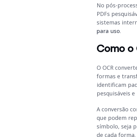
No pós-process
PDFs pesquisáv
sistemas inter
para uso
.
Como o 
O OCR convert
formas e trans
identificam pa
pesquisáveis e
A conversão com
que podem repr
símbolo, seja 
de cada forma.