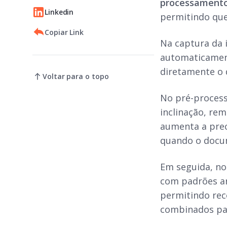
processament
Linkedin
permitindo que
Copiar Link
Na captura da 
automaticamente
diretamente o
Voltar para o topo
No pré-proces
inclinação, re
aumenta a prec
quando o docu
Em seguida, no
com padrões a
permitindo rec
combinados par