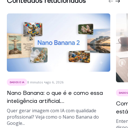
Conteúdos relacionados
8
minutos
ago 6, 2026
DADOS E IA
Nano Banana: o que é e como essa
DADOS 
inteligência artificial...
Como
Quer gerar imagem com IA com qualidade
está
profissional? Veja como o Nano Banana do
Enten
Google...
dispo