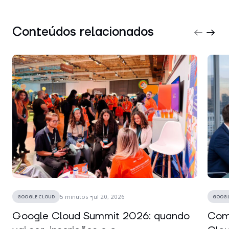
Conteúdos relacionados
5
minutos
jul 20, 2026
GOOGLE CLOUD
GOOGL
Google Cloud Summit 2026: quando
Como