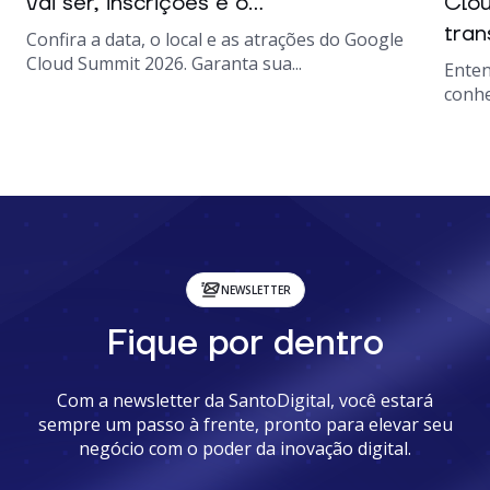
vai ser, inscrições e o...
Clou
tran
Confira a data, o local e as atrações do Google
Cloud Summit 2026. Garanta sua...
Enten
conhe
NEWSLETTER
Fique por dentro
Com a newsletter da SantoDigital, você estará
sempre um passo à frente, pronto para elevar seu
negócio com o poder da inovação digital.