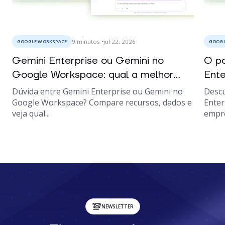
9
minutos
jul 22, 2026
GOOGLE WORKSPACE
GOOGL
Gemini Enterprise ou Gemini no
O po
Google Workspace: qual a melhor...
Ente
Dúvida entre Gemini Enterprise ou Gemini no
Descu
Google Workspace? Compare recursos, dados e
Enter
veja qual...
empre
NEWSLETTER