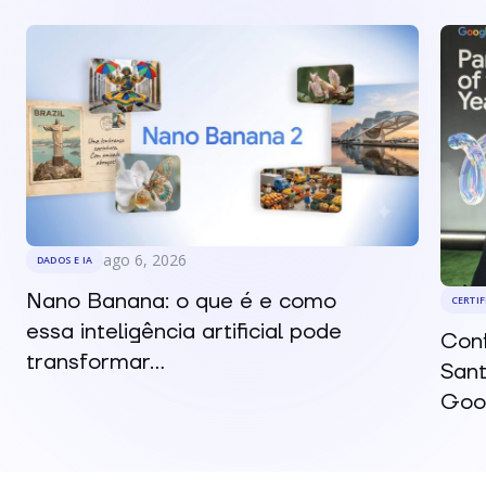
ago 6, 2026
DADOS E IA
Nano Banana: o que é e como
CERTI
essa inteligência artificial pode
Conf
transformar...
Sant
Goog