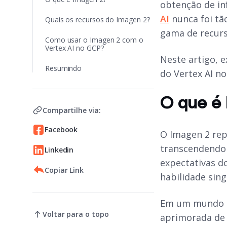
obtenção de in
AI
nunca foi tão
Quais os recursos do Imagen 2?
gama de recurs
Como usar o Imagen 2 com o
Vertex AI no GCP?
Neste artigo, 
Resumindo
do Vertex AI n
O que é
Compartilhe via:
Facebook
O Imagen 2 rep
transcendendo 
Linkedin
expectativas d
Copiar Link
habilidade sin
Em um mundo o
Voltar para o topo
aprimorada de 