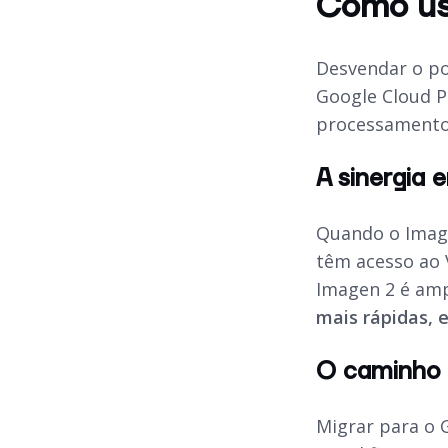
Como us
Desvendar o po
Google Cloud P
processamento
A sinergia 
Quando o Image
têm acesso ao 
Imagen 2 é amp
mais rápidas, 
O caminho f
Migrar para o 