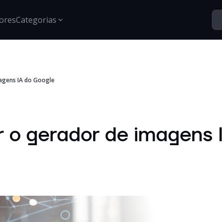
ores
Categorias
Segurança
agens IA do Google
Santo Vídeos
Estratégias para proteção de dados, gestão de acessos e
Explore o universo digital atr
segurança digital.
Tech Insights
Conteúdos, tendências e novidades sobre tecnologia,
 o gerador de imagens 
inovação e transformação digital no mercado
corporativo.
Certificações
Informações e treinamentos sobre certificações Google e
desenvolvimento técnico.