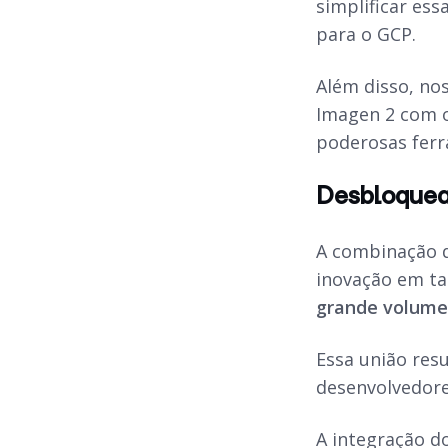
simplificar es
para o GCP.
Além disso, nos
Imagen 2 com o
poderosas fer
Desbloquean
A combinação d
inovação em tar
grande volume
Essa união res
desenvolvedore
A integração d