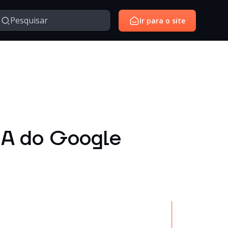
Ir para o site
Managed Services
Serviços gerenciados para monitoramento e suporte de
avés da nossa série de vídeos e webinars exclusivo.
ambientes de tecnologia.
SantoiD
Identidade digital, autenticação e gestão de acessos em
IA do Google
ambientes corporativos.
Outros
Temas diversos relacionados à tecnologia, inovação,
negócios e conteúdos institucionais.