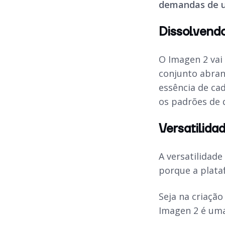
demandas de um
Dissolvendo
O Imagen 2 vai
conjunto abra
essência de ca
os padrões de 
Versatilid
A versatilidad
porque a plat
Seja na criação
Imagen 2 é uma