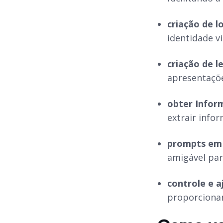
criação de l
identidade v
criação de l
apresentaçõe
obter Infor
extrair info
prompts em 
amigável par
controle e a
proporciona