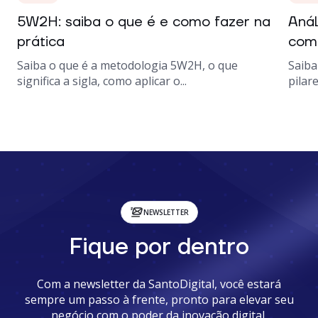
5W2H: saiba o que é e como fazer na
Anál
prática
como
Saiba o que é a metodologia 5W2H, o que
Saiba
significa a sigla, como aplicar o...
pilare
NEWSLETTER
Fique por dentro
Com a newsletter da SantoDigital, você estará
sempre um passo à frente, pronto para elevar seu
negócio com o poder da inovação digital.