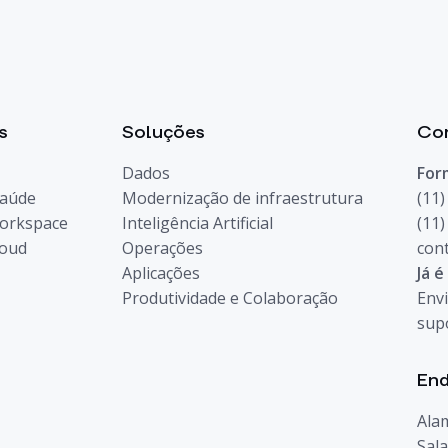
s
Soluções
Co
Dados
For
Saúde
Modernização de infraestrutura
(11
orkspace
Inteligência Artificial
(11
loud
Operações
con
Aplicações
Já é
Produtividade e Colaboração
Envi
sup
En
Ala
Sala