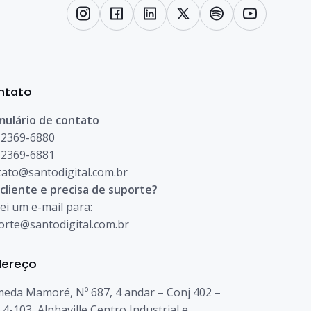
ntato
mulário de contato
) 2369-6880
) 2369-6881
tato@santodigital.com.br
 cliente e precisa de suporte?
ei um e-mail para:
orte@santodigital.com.br
dereço
meda Mamoré, Nº 687, 4 andar – Conj 402 –
 4-103, Alphaville Centro Industrial e