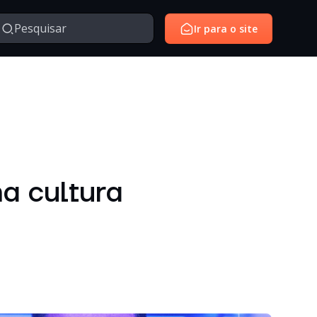
Ir para o site
Managed Services
Serviços gerenciados para monitoramento e suporte de
avés da nossa série de vídeos e webinars exclusivo.
ambientes de tecnologia.
SantoiD
Identidade digital, autenticação e gestão de acessos em
a cultura
ambientes corporativos.
Outros
Temas diversos relacionados à tecnologia, inovação,
negócios e conteúdos institucionais.