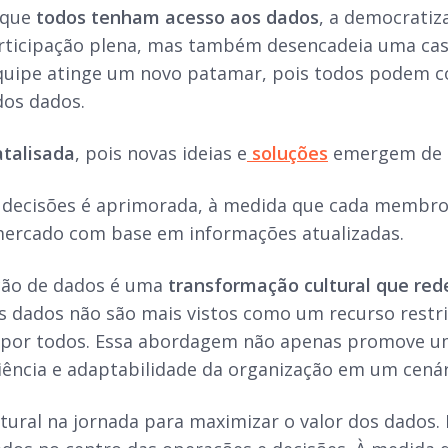
r que
todos tenham acesso aos dados
, a democratiz
ticipação plena, mas também desencadeia uma casca
ipe atinge um novo patamar, pois todos podem con
dos dados.
atalisada
, pois novas ideias e
soluções
emergem de d
s decisões é aprimorada, à medida que cada membr
ercado com base em informações atualizadas.
ção de dados é uma
transformação cultural que red
Os dados não são mais vistos como um recurso rest
a por todos. Essa abordagem não apenas promove u
liência e adaptabilidade da organização em um cená
tural na jornada para maximizar o valor dos dados. 