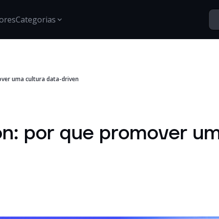
ores
Categorias
Segurança
ver uma cultura data-driven
Santo Vídeos
Estratégias para proteção de dados, gestão de acessos e
Explore o universo digital atr
segurança digital.
Tech Insights
Conteúdos, tendências e novidades sobre tecnologia,
n: por que promover um
inovação e transformação digital no mercado
corporativo.
Certificações
Informações e treinamentos sobre certificações Google e
desenvolvimento técnico.