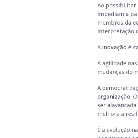
Ao possibilita
impediam a par
membros da equ
interpretação 
A
inovação é c
A agilidade na
mudanças do m
A democratiza
organização
. 
ser alavancad
melhora a resi
É a evolução na