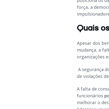
posiciona os d
força, a democ
impulsionadore
Quais o
Apesar dos ben
mudança, a fal
organizações e
A segurança do
de violações de
A falta de con
funcionários
po
melhorar o des