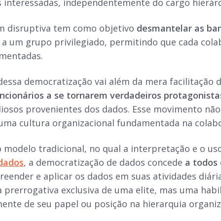
s interessadas, independentemente do cargo hierár
 disruptiva tem como objetivo
desmantelar as bar
a um grupo privilegiado, permitindo que cada col
amentadas.
dessa democratização vai além da mera facilitação d
uncionários a se tornarem verdadeiros protagonista
liosos provenientes dos dados. Esse movimento não
uma cultura organizacional fundamentada na colabo
 modelo tradicional, no qual a interpretação e o u
 dados
, a democratização de dados concede
a todos
reender e aplicar os dados em suas atividades diárias
 prerrogativa exclusiva de uma elite, mas uma habil
nte de seu papel ou posição na hierarquia organiz