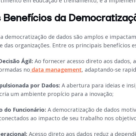
estimento em educação e treinamento, e a implement
s Benefícios da Democratiza
da democratização de dados são amplos e impacta
 das organizações. Entre os principais benefícios e
ecisão Ágil:
Ao fornecer acesso direto aos dados,
formadas no
data management
, adaptando-se rap
pulsionada por Dados:
A abertura para ideias e ins
cria um ambiente propício para a inovação;
 do Funcionário:
A democratização de dados motiva
conectados ao impacto de seu trabalho nos objetivo
peracional:
Acesso direto aos dados reduz a dependê