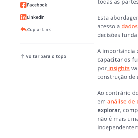
todas as parte
Facebook
Esta abordagem
Linkedin
acesso a
dados
Copiar Link
decisões fund
A importância 
Voltar para o topo
capacitar os f
por
insights
va
construção de 
Ao contrário do
em
análise de
explorar
, comp
não é mais uma
independenteme