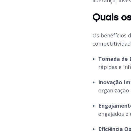
liderança, inv
Quais o
Os benefícios 
competitividade
Tomada de D
rápidas e in
Inovação Im
organização 
Engajamento
engajados e 
Eficiência O