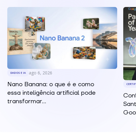
ago 6, 2026
DADOS E IA
Nano Banana: o que é e como
CERTI
essa inteligência artificial pode
Conf
transformar...
Sant
Goog