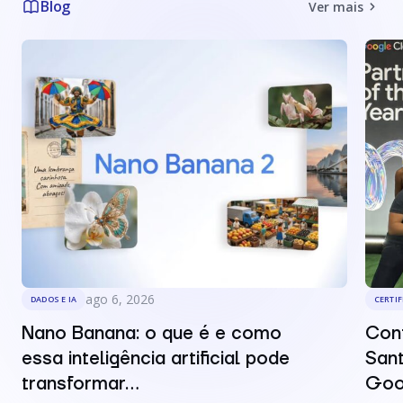
Blog
Ver mais
ago 6, 2026
DADOS E IA
CERTI
Nano Banana: o que é e como
Conf
essa inteligência artificial pode
Sant
transformar...
Goo