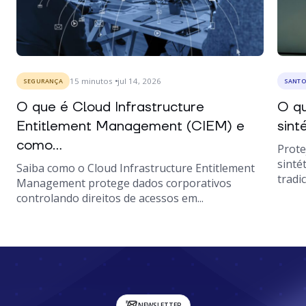
15
minutos
jul 14, 2026
SEGURANÇA
SANTO
O que é Cloud Infrastructure
O qu
Entitlement Management (CIEM) e
sint
como...
Prote
sinté
Saiba como o Cloud Infrastructure Entitlement
tradic
Management protege dados corporativos
controlando direitos de acessos em...
NEWSLETTER