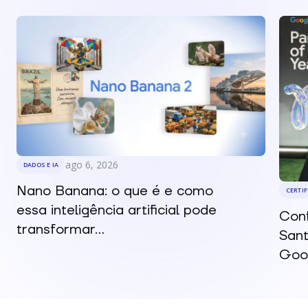
ago 6, 2026
DADOS E IA
Nano Banana: o que é e como
CERTI
essa inteligência artificial pode
Conf
transformar...
Sant
Goog