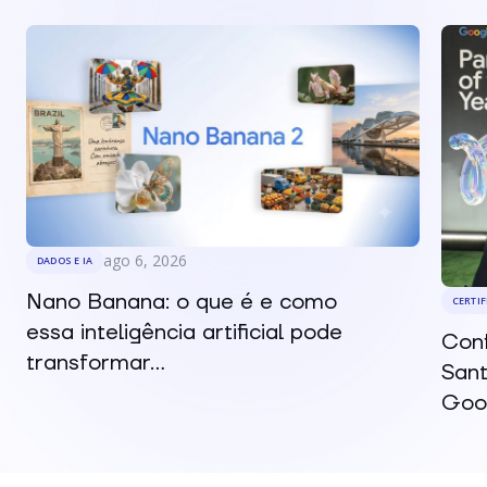
ago 6, 2026
DADOS E IA
Nano Banana: o que é e como
CERTI
essa inteligência artificial pode
Conf
transformar...
Sant
Goog