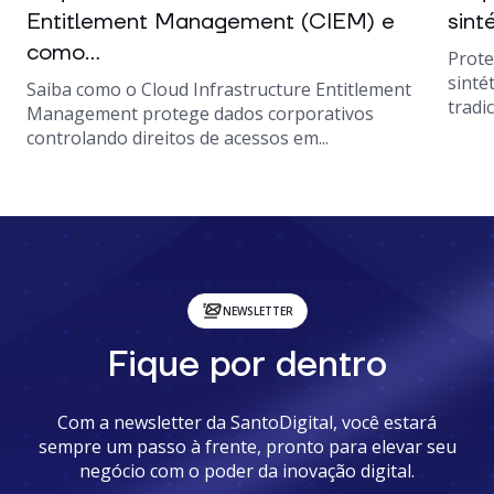
Entitlement Management (CIEM) e
sint
como...
Prote
sinté
Saiba como o Cloud Infrastructure Entitlement
tradic
Management protege dados corporativos
controlando direitos de acessos em...
NEWSLETTER
Fique por dentro
Com a newsletter da SantoDigital, você estará
sempre um passo à frente, pronto para elevar seu
negócio com o poder da inovação digital.