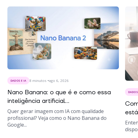
8
minutos
ago 6, 2026
DADOS E IA
Nano Banana: o que é e como essa
DADOS 
inteligência artificial...
Como
Quer gerar imagem com IA com qualidade
está
profissional? Veja como o Nano Banana do
Enten
Google...
dispo