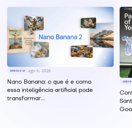
ago 6, 2026
DADOS E IA
Nano Banana: o que é e como
CERTI
essa inteligência artificial pode
Conf
transformar...
Sant
Goog