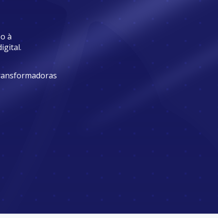
o à
gital.
transformadoras