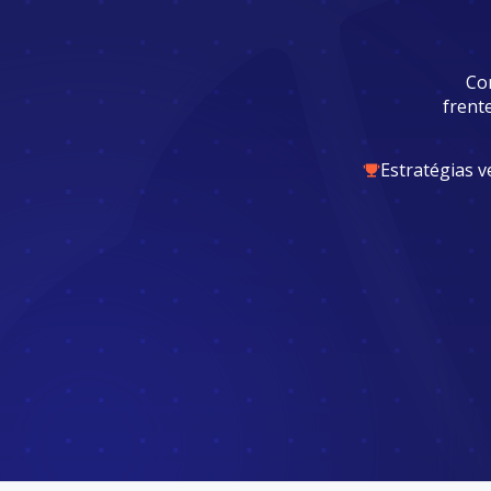
Co
frent
Estratégias 