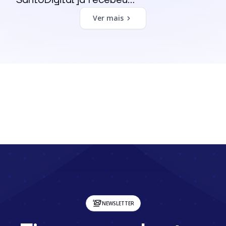
SantoDigital já recebeu...
Ver mais
NEWSLETTER