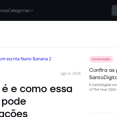
ores
Categorias
Segurança
Santo Vídeos
Estratégias para proteção de dados, gestão de acessos e
Explore o universo digital atr
segurança digital.
Tech Insights
CERTIFICAÇÕES
Conteúdos, tendências e novidades sobre tecnologia,
inovação e transformação digital no mercado
Confira as
corporativo.
ago 6, 2026
SantoDigita
Certificações
 é e como essa
A SantoDigital c
Informações e treinamentos sobre certificações Google e
of The Year 2026 e
desenvolvimento técnico.
l pode
iações