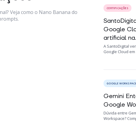
CERTIFICAÇÕES
onal? Veja como o Nano Banana do
prompts.
SantoDigit
Google Clo
artificial na.
A SantoDigital ve
Google Cloud em 2
GOOGLE WORKSPAC
Gemini Ent
Google Wor
Dúvida entre Gem
Workspace? Compa